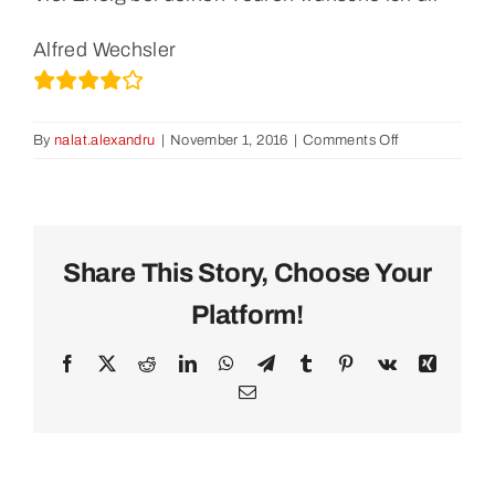
Alfred Wechsler
on
By
nalat.alexandru
|
November 1, 2016
|
Comments Off
Schöne
Tour
Share This Story, Choose Your
Platform!
Facebook
X
Reddit
LinkedIn
WhatsApp
Telegram
Tumblr
Pinterest
Vk
Xing
Email