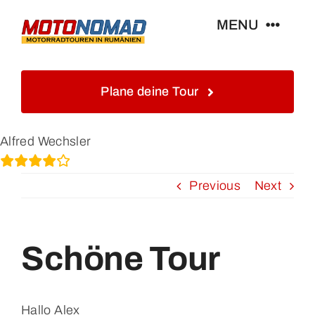
Skip
MENU
to
content
Home
Plane deine Tour
Info
Alfred Wechsler
Touren&Reisen
Previous
Next
Blog&Gästebuch
Schöne Tour
Galerie
Hallo Alex
Kontakt