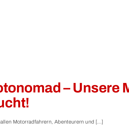
otonomad – Unsere 
ucht!
len Motorradfahrern, Abenteurern und [...]