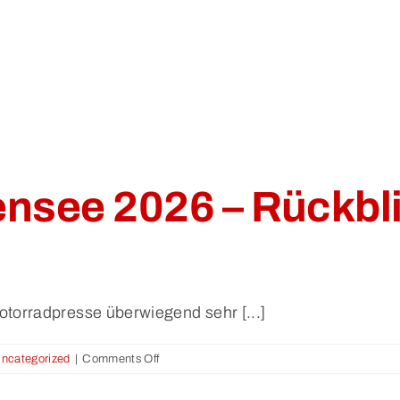
ensee 2026 – Rückbl
torradpresse überwiegend sehr [...]
on
ncategorized
|
Comments Off
Motorradwelt
Bodensee