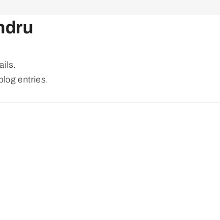
ndru
ails.
blog entries.