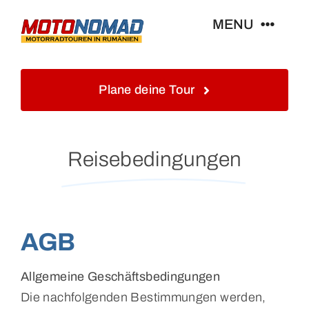
Skip
MENU
to
content
Home
Plane deine Tour
Info
Reisebedingungen
Touren&Reisen
Blog&Gästebuch
AGB
Galerie
Allgemeine Geschäftsbedingungen
Die nachfolgenden Bestimmungen werden,
Kontakt