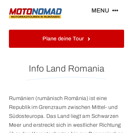
Skip
MENU
to
content
Home
Plane deine Tour
Info
Info Land Romania
Touren&Reisen
Blog&Gästebuch
Rumänien (rumänisch România) ist eine
Republik im Grenzraum zwischen Mittel- und
Galerie
Südosteuropa. Das Land liegt am Schwarzen
Meer und erstreckt sich in westlicher Richtung
Kontakt