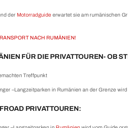
und der
Motorradguide
erwartet sie am rumänischen Gr
ANSPORT NACH RUMÄNIEN!
NIEN FÜR DIE PRIVATTOUREN- OB S
emachten Treffpunkt
ger –Langzeitparken in Rumänien an der Grenze wird 
FFROAD PRIVATTOUREN:
ger –Langzeitparken in
Rumänien
wird vom Guide orga