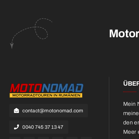
Motor
ÜBER
Mein N
contact@motonomad.com
meine
den e
0040 745 37 13 47
Meer e