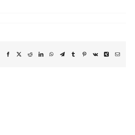
Facebook
X
Reddit
LinkedIn
WhatsApp
Telegram
Tumblr
Pinterest
Vk
Xing
Email