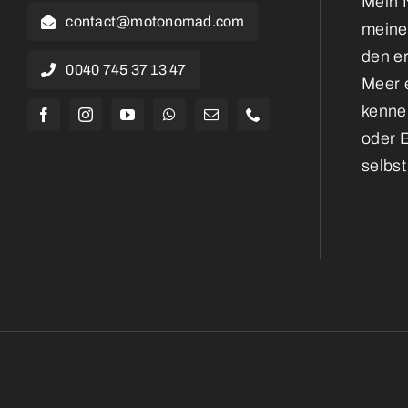
Mein N
contact@motonomad.com
meine
den e
0040 745 37 13 47
Meer e
kennen
oder 
selbst