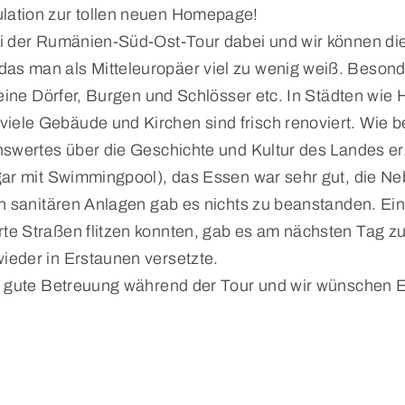
lation zur tollen neuen Homepage!
ei der Rumänien-Süd-Ost-Tour dabei und wir können di
as man als Mitteleuropäer viel zu wenig weiß. Beson
kleine Dörfer, Burgen und Schlösser etc. In Städten 
ele Gebäude und Kirchen sind frisch renoviert. Wie b
nswertes über die Geschichte und Kultur des Landes er
gar mit Swimmingpool), das Essen war sehr gut, die N
 sanitären Anlagen gab es nichts zu beanstanden. Ein K
te Straßen flitzen konnten, gab es am nächsten Tag z
ieder in Erstaunen versetzte.
e gute Betreuung während der Tour und wir wünschen Eu