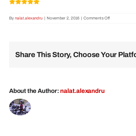
on
By
nalat.alexandru
|
November 2, 2016
|
Comments Off
Rumänien
ist
ein
wunderschöne
Share This Story, Choose Your Platf
About the Author:
nalat.alexandru