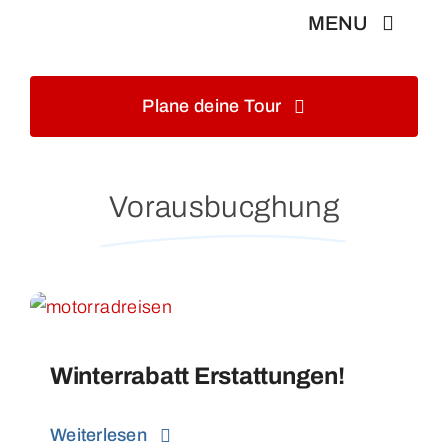
Skip
MENU
to
content
Home
Plane deine Tour
Info
Vorausbucghung
Touren&Reisen
Blog&Gästebuch
Galerie
Winterrabatt Erstattungen!
Kontakt
Weiterlesen