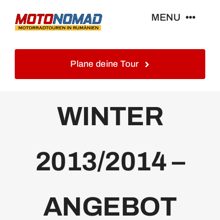
Skip
MENU
to
content
Home
Plane deine Tour
Info
WINTER
Touren&Reisen
2013/2014 –
Blog&Gästebuch
Galerie
ANGEBOT
Kontakt