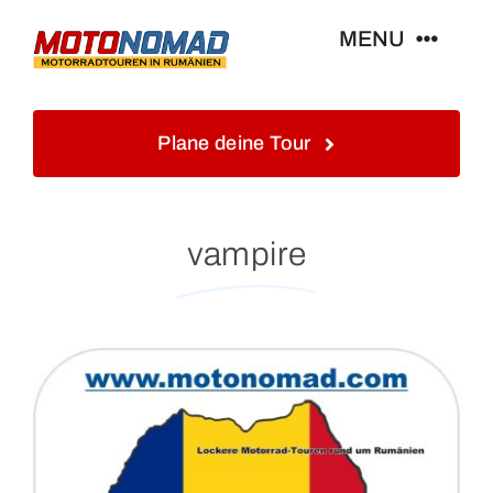
Skip
MENU
to
content
Home
Plane deine Tour
Info
vampire
Touren&Reisen
Blog&Gästebuch
Galerie
Kontakt