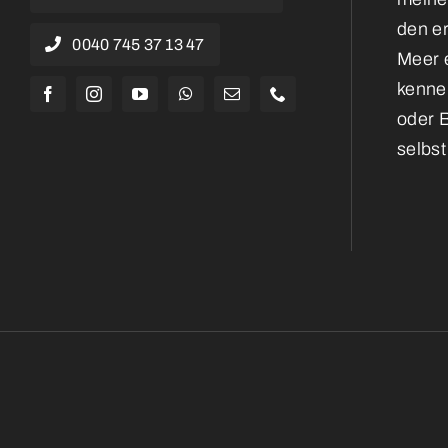
den e
0040 745 37 13 47
Meer e
kennen
oder 
selbst