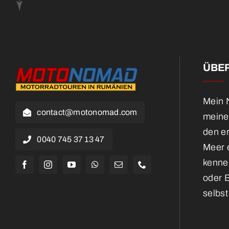
ÜBER
Mein N
contact@motonomad.com
meine
den e
0040 745 37 13 47
Meer e
kennen
oder 
selbst