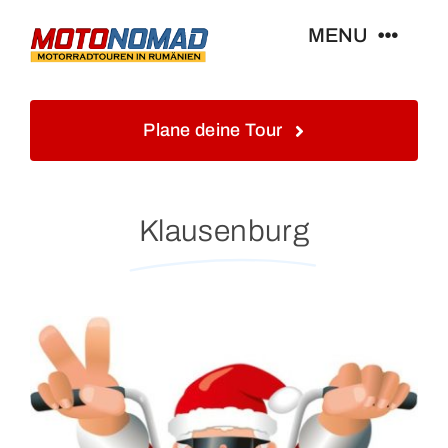
Skip
MENU
to
content
Home
Plane deine Tour
Info
Klausenburg
Touren&Reisen
Blog&Gästebuch
Galerie
Kontakt