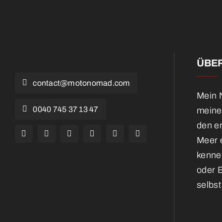
ÜBER
contact@motonomad.com
Mein N
0040 745 37 13 47
meine
den e
Meer e
kennen
oder 
selbst