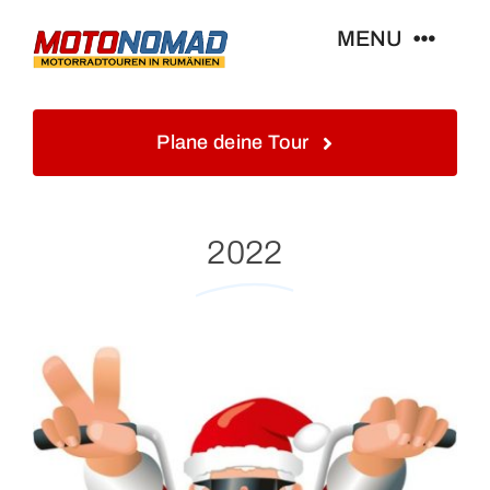
Skip
MENU
to
content
Home
Plane deine Tour
Info
2022
Touren&Reisen
Blog&Gästebuch
Galerie
Kontakt