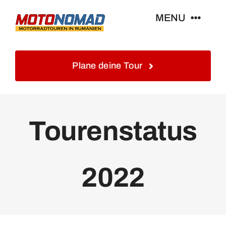
Skip
MENU
to
content
Home
Plane deine Tour
Info
Tourenstatus
Touren&Reisen
Blog&Gästebuch
2022
Galerie
Kontakt