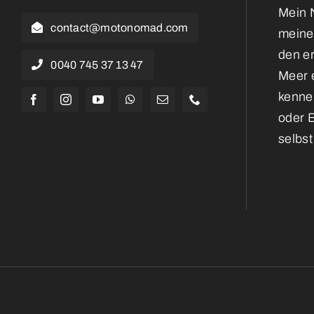
Mein N
contact@motonomad.com
meine
den e
0040 745 37 13 47
Meer e
kennen
oder 
selbst