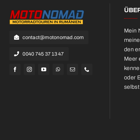
ÜBER
Mein N
contact@motonomad.com
meine
den e
0040 745 37 13 47
Meer e
kennen
oder 
selbst