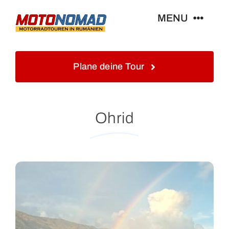
Skip
MENU
to
content
Home
Plane deine Tour
Info
Ohrid
Touren&Reisen
Blog&Gästebuch
Galerie
Kontakt