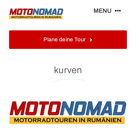
Skip
MENU
to
content
Home
Plane deine Tour
Info
kurven
Touren&Reisen
Blog&Gästebuch
Galerie
Kontakt