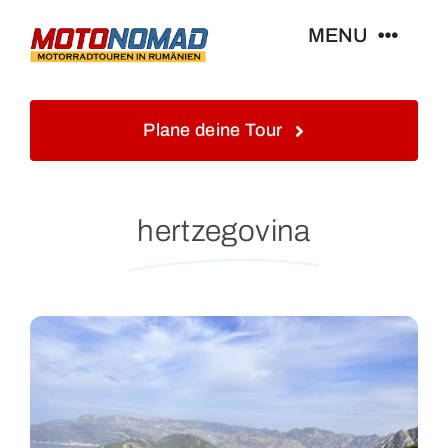
Skip
MENU
to
content
Home
Plane deine Tour
Info
hertzegovina
Touren&Reisen
Blog&Gästebuch
Galerie
Kontakt