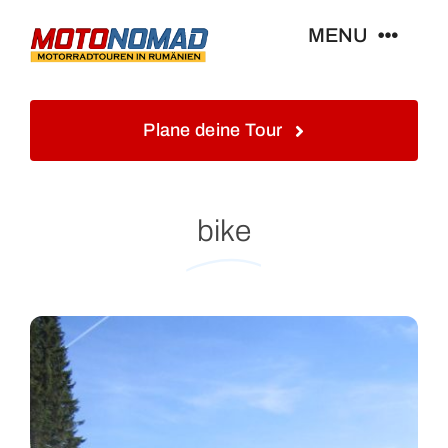
Skip
MENU
to
content
Home
Plane deine Tour
Info
bike
Touren&Reisen
Blog&Gästebuch
Galerie
Kontakt