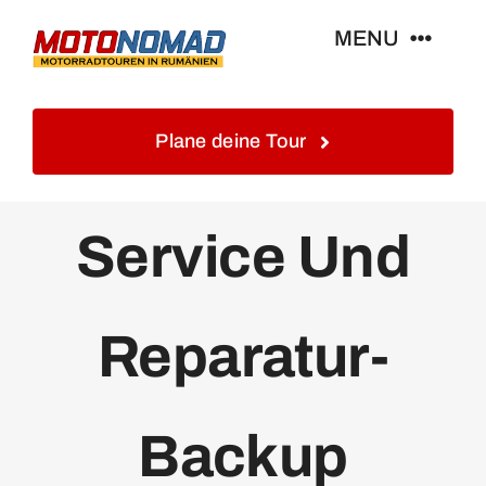
Skip
MENU
to
content
Home
Plane deine Tour
Info
Service Und
Touren&Reisen
Reparatur-
Blog&Gästebuch
Galerie
Backup
Kontakt