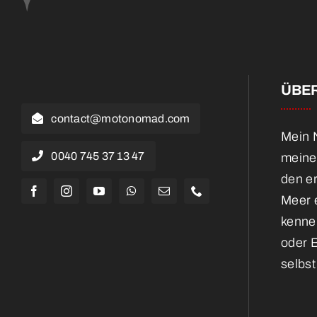
ÜBER
contact@motonomad.com
Mein N
0040 745 37 13 47
meine
den e
Meer e
kennen
oder 
selbst