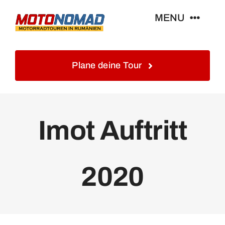
Skip
MENU
to
content
Home
Plane deine Tour
Info
Imot Auftritt
Touren&Reisen
Blog&Gästebuch
2020
Galerie
Kontakt