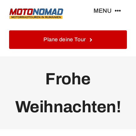
Skip
MENU
to
content
Home
Plane deine Tour
Info
Frohe
Touren&Reisen
Blog&Gästebuch
Weihnachten!
Galerie
Kontakt