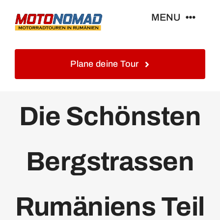
Skip
MENU
to
content
Home
Plane deine Tour
Info
Die Schönsten
Touren&Reisen
Bergstrassen
Blog&Gästebuch
Galerie
Rumäniens Teil
Kontakt