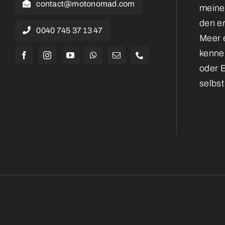
contact@motonomad.com
meine
den e
0040 745 37 13 47
Meer e
kennen
oder 
selbst