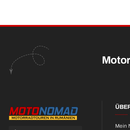
Motor
ÜBER
Mein N